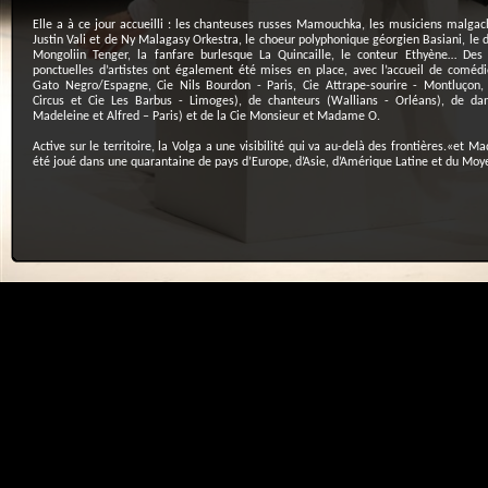
Elle a à ce jour accueilli : les chanteuses russes Mamouchka, les musiciens malgac
Justin Vali et de Ny Malagasy Orkestra, le choeur polyphonique géorgien Basiani, le
Mongoliin Tenger, la fanfare burlesque La Quincaille, le conteur Ethyène… Des 
ponctuelles d’artistes ont également été mises en place, avec l’accueil de comédi
Gato Negro/Espagne, Cie Nils Bourdon - Paris, Cie Attrape-sourire - Montluçon,
Circus et Cie Les Barbus - Limoges), de chanteurs (Wallians - Orléans), de dan
Madeleine et Alfred – Paris) et de la Cie Monsieur et Madame O.
Active sur le territoire, la Volga a une visibilité qui va au-delà des frontières.«et 
été joué dans une quarantaine de pays d’Europe, d’Asie, d’Amérique Latine et du Moy